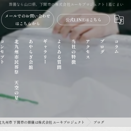
葬儀なら山口県、下関市の株式会社ユーキプロジェクト | 墓じまい
メールでのお問い合わせ
公式LINEはこちら
はこちらから
コンセプト
北九州市民葬祭 天空の星
あやらぎ会館
ギャラリー
よくある質問
当社の特徴
アクセス
ブログ
コラム
家族葬
北九州市 下関市の葬儀は株式会社ユーキプロジェクト
ブログ
一日葬