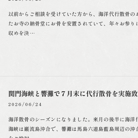
以前からご相談を受けていた方から、海洋代行散骨の
たお寺の納骨堂にお骨を安置されていて、年々お参り
収めを決…
関門海峡と響灘で７月末に代行散骨を実施致
2026/06/24
海洋散骨のシーズンになりました。来月の後半に海洋
海峡は巌流島沖合で、響灘は馬島六連島藍島周辺の沖