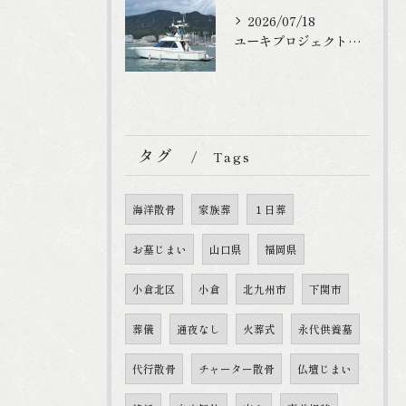
2026/07/18
ユーキプロジェクトは適法に海洋散骨を行っています
タグ
Tags
海洋散骨
家族葬
１日葬
お墓じまい
山口県
福岡県
小倉北区
小倉
北九州市
下関市
葬儀
通夜なし
火葬式
永代供養墓
代行散骨
チャーター散骨
仏壇じまい