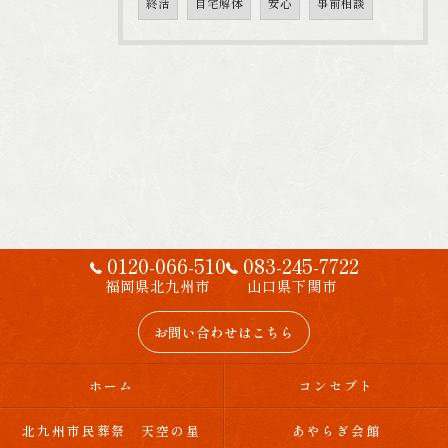
終活
自宅解体
安心
事前相談
0120-066-510
083-245-7722
福岡県北九州市
山口県下関市
お問い合わせはこちら
ホーム
コンセプト
北九州市民葬祭 天空の星
あやらぎ会館