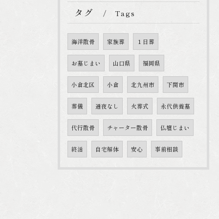
タグ
Tags
海洋散骨
家族葬
１日葬
お墓じまい
山口県
福岡県
小倉北区
小倉
北九州市
下関市
葬儀
通夜なし
火葬式
永代供養墓
代行散骨
チャーター散骨
仏壇じまい
終活
自宅解体
安心
事前相談