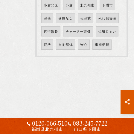
小倉北区
小倉
北九州市
下関市
葬儀
通夜なし
火葬式
永代供養墓
代行散骨
チャーター散骨
仏壇じまい
終活
自宅解体
安心
事前相談
0120-066-510
083-245-7722
福岡県北九州市
山口県下関市