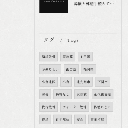
葬儀と郵送手続きで福岡県北九州市の葬祭費3万円申請をスムーズに進める具体策
タグ
Tags
海洋散骨
家族葬
１日葬
お墓じまい
山口県
福岡県
小倉北区
小倉
北九州市
下関市
葬儀
通夜なし
火葬式
永代供養墓
代行散骨
チャーター散骨
仏壇じまい
終活
自宅解体
安心
事前相談