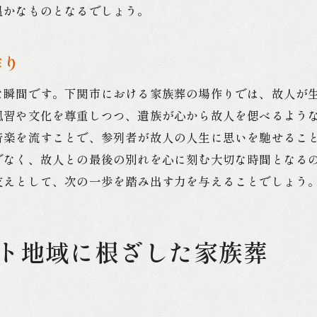
温かなものとなるでしょう。
家族葬における地元文化の活用法
伝統を大切にする葬儀の意義
作り
信頼できる葬儀業者が提供する安心の家族葬
安心できるサービスを提供する業者の特徴
な瞬間です。下関市における家族葬の場作りでは、故人が
下関市の葬儀業者が提供する安心の理由
風習や文化を尊重しつつ、遺族が心から故人を偲べるよう
音楽を流すことで、参列者が故人の人生に思いを馳せるこ
信頼の実績を持つ業者の紹介
でなく、故人との最後の別れを心に刻む大切な時間となる
安心感を得るためのサービス内容の確認
支えとして、次の一歩を踏み出す力を与えることでしょう
失敗しない業者選びのためのヒント
口コミやレビューを活用した業者選び
ご遺族様を支える家族葬の費用とサービス
ト地域に根ざした家族葬
遺族の心を支える葬儀プランの選び方
費用対効果の高いプランの見極め方
下関市で提供される家族葬サービスの特徴