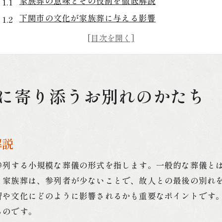
家族葬の意味とその役割を徹底解説
下関市の文化が家族葬に与える影響
心に寄り添う家族葬の実例紹介
家族葬が下関市で選ばれる理由
地域に根ざした家族葬の重要性
故人を偲ぶ家族葬の心温まる場作り
に寄り添うお別れのかたち
葬儀業者選びのポイント地域に根ざした家族葬
地域密着型葬儀業者の選び方
信頼できる葬儀業者を見つけるためのチェックポイ
解説
下関市の葬儀業者の特徴と選択肢
参列する小規模な葬儀の形式を指します。一般的な葬儀と
業者選びにおける地元の口コミ活用法
。家族葬は、参列者が少ないことで、故人との最後の別れ
家族葬に特化した葬儀業者の強み
習や文化にどのように影響されるかも重要なポイントです
葬儀業者とのコミュニケーションのコツ
るのです。