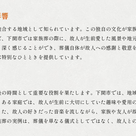
下関市の家族葬費用地域特有の内訳と選択肢
家族葬の一般的な費用内訳とは
影響
下関市特有の葬儀費用の特徴
融合する地域として知られています。この独自の文化が家
費用を抑えるための家族葬プラン
ば、下関市では家族葬の際に、故人が生前愛した風景や地
地元で提供される費用に関する特典情報
り深く感じることができ、葬儀自体が故人への感謝と敬意
家族葬費用に関するよくある質問
ぶ特別なひとときを提供しています。
葬儀費用の予算設定と資金準備の方法
安心して任せるための家族葬業者の見極め方
信頼できる業者の特徴と見極めポイント
後の時間として重要な役割を果たします。下関市では、地
安心感を与える葬儀業者のサポート内容
、ある家庭では、故人が生前に大切にしていた趣味や愛用
下関市の業者選びに役立つ情報収集方法
また、故人の好きだった音楽を流しながら、家族や友人が
業者との事前相談で確認すべき事項
族葬の実例は、葬儀を単なる儀式としてではなく、故人と
トラブルを防ぐための契約時の注意点