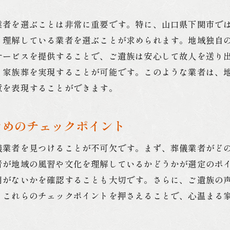
負担軽減のための支援プログラム
業者を選ぶことは非常に重要です。特に、山口県下関市で
家族葬後のサポートサービスの内容
く理解している業者を選ぶことが求められます。地域独自
ご遺族様の声を反映したサービスの紹介
サービスを提供することで、ご遺族は安心して故人を送り
う家族葬を実現することが可能です。このような業者は、
意を表現することができます。
ためのチェックポイント
儀業者を見つけることが不可欠です。まず、葬儀業者がど
者が地域の風習や文化を理解しているかどうかが選定のポ
用がないかを確認することも大切です。さらに、ご遺族の
。これらのチェックポイントを押さえることで、心温まる