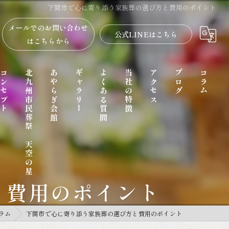
下関市で心に寄り添う家族葬の選び方と費用のポイント
メールでのお問い合わせ
公式LINEはこちら
はこちらから
コンセプト
北九州市民葬祭 天空の星
あやらぎ会館
ギャラリー
よくある質問
当社の特徴
アクセス
ブログ
コラム
と費用のポイント
家族葬
ラム
下関市で心に寄り添う家族葬の選び方と費用のポイント
一日葬