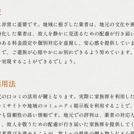
肢
は非常に重要です。地域に根ざした業者は、地元の文化や
特化した業者は、故人を静かに見送るための配慮が行き届
のある料金設定や個別対応を重視し、安心感を提供してい
とで、ご遺族が心穏やかにお別れできるよう努めています
を実現することができるでしょう。
活用法
元の口コミの活用が鍵となります。実際に家族葬を利用し
コミサイトや地域のコミュニティ掲示板を利用することで
介も信頼性の高い情報です。地元での評判は、業者の対応
く、故人を敬うための配慮が行き届いた家族葬を提供して
業者選びを進めることが、故人への最後の贈り物となる心