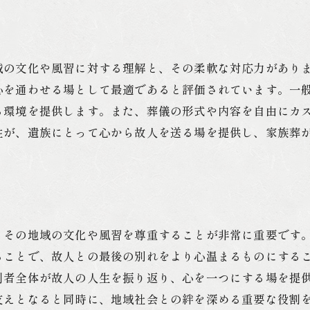
葬儀業者選びの成功体験談
下関市で心温まる家族葬を実現するヒント
家族葬で大切にしたい故人との思い出
域の文化や風習に対する理解と、その柔軟な対応力があり
心温まる葬儀を作り上げる演出方法
心を通わせる場として最適であると評価されています。一
故人を偲ぶための思い出の共有方法
る環境を提供します。また、葬儀の形式や内容を自由にカ
家族葬における地域の習慣の取り入れ方
性が、遺族にとって心から故人を送る場を提供し、家族葬
葬儀後の家族のサポート体制の重要性
心温まるお別れを実現した事例紹介
地域文化を大切にした家族葬の選び方ガイド
地域文化と家族葬の関係性
、その地域の文化や風習を尊重することが非常に重要です
下関市の風習を取り入れた葬儀の特徴
ることで、故人との最後の別れをより心温まるものにする
文化を尊重した家族葬の計画方法
列者全体が故人の人生を振り返り、心を一つにする場を提
支えとなると同時に、地域社会との絆を深める重要な役割
地域性を反映した家族葬の具体例