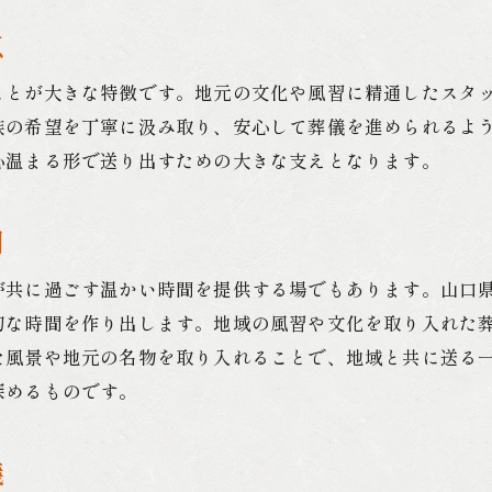
専門的アドバイスで安心の葬儀体験
点
故人への想いを形にするために
ことが大きな特徴です。地元の文化や風習に精通したスタ
下関市の葬儀で実現する最適な別れの形
族の希望を丁寧に汲み取り、安心して葬儀を進められるよ
最適な葬儀プランニングのポイント
心温まる形で送り出すための大きな支えとなります。
故人との別れを彩る演出の工夫
個人に寄り添った葬儀の形
間
最適な別れの時間を提供する方法
が共に過ごす温かい時間を提供する場でもあります。山口
下関市ならではの葬儀スタイル
切な時間を作り出します。地域の風習や文化を取り入れた
故人を偲ぶ最適な場を創り出す
た風景や地元の名物を取り入れることで、地域と共に送る
葬儀を通じて地域文化を感じる時間
深めるものです。
地域文化を体感できる葬儀の魅力
葬儀を通して知る地元の風習
儀