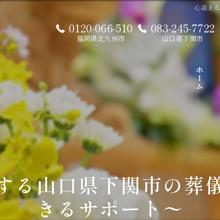
心温ま
0120-066-510
083-245-7722
福岡県北九州市
山口県下関市
ホーム
する山口県下関市の葬
きるサポート〜