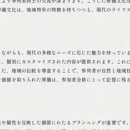
により参列者同士の交流が深まります。こうした葬儀文化
安心感を与えるスタッフの役割
葬儀文化は、地域特有の特徴を持ちつつも、現代のライフ
家族が安心できる葬儀計画
故人を思いやるサービスの選択
心安らぐ葬儀のための準備
力
地域密着型の手厚いサポート
しながらも、現代の多様なニーズに応じた魅力を持ってい
し、個別にカスタマイズされた内容が提供されます。これ
また、地域の伝統を尊重することで、参列者が自然と地域
な価値を取り入れた葬儀は、参加者全員にとって記憶に残
生や個性を反映した細部にわたるプランニングが重要です