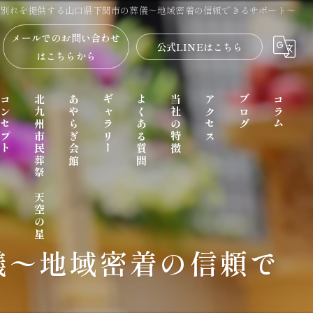
る別れを提供する山口県下関市の葬儀〜地域密着の信頼できるサポート〜
メールでのお問い合わせ
公式LINEはこちら
はこちらから
コンセプト
北九州市民葬祭 天空の星
あやらぎ会館
ギャラリー
よくある質問
当社の特徴
アクセス
ブログ
コラム
儀〜地域密着の信頼で
家族葬
一日葬