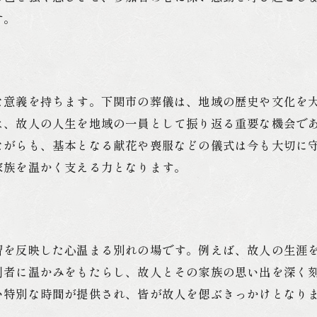
地域の絆を深める葬儀の時間
す。
地域密着型葬儀の信頼性と安心感
信頼できる葬儀業者の選び方
地域密着型サービスの特徴
な意義を持ちます。下関市の葬儀は、地域の歴史や文化を
安心して任せられる葬儀計画
は、故人の人生を地域の一員として振り返る重要な機会で
地域の声を反映した葬儀の実現
ながらも、基本となる献花や喪服などの儀式は今も大切に
信頼関係を築く葬儀のプロの役割
家族を温かく支える力となります。
安心感を提供するサポート体制
故人を尊重した専門的葬儀プランの提案
専門プランニングで実現する個別対応
習を反映した心温まる別れの場です。例えば、故人の生涯
故人の意志を尊重する葬儀の進め方
列者に温かみをもたらし、故人とその家族の思い出を深く
プロが提案する葬儀プランの選び方
い特別な時間が提供され、皆が故人を偲ぶきっかけとなり
個性を大切にした葬儀のデザイン