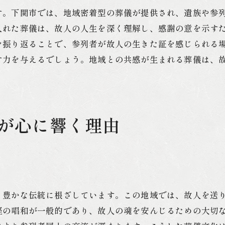
文化を尊重した葬儀の進め方
す。下関市では、地域密着型の葬儀が提供され、遺族や参
地域文化と共鳴する葬儀の演出
入れた葬儀は、故人の人生を深く理解し、感謝の意を示す
葬儀を通じて感じる地域の絆
を振り返ることで、参列者が故人の生きた証を感じられる
地域文化を伝える葬儀の役割
す力を与えるでしょう。地域との共感が生まれる葬儀は、
葬儀のプロが提案する心に残る別れの場
心に残る葬儀を計画する要点
プロが提案する感動の葬儀演出
が心に響く理由
信頼できるサービスの選び方
故人との思い出を共有する場
葬儀におけるプロの役割とは
感動を呼ぶ葬儀のエッセンス
安心して大切な故人を送り出すための葬儀サポート
と豊かな伝統に根ざしています。この地域では、故人を送
経の唱和が一般的であり、故人の魂を安んじるための大切
信頼できる葬儀サポートの仕組み