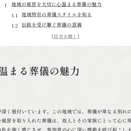
地域の風習を大切に心温まる葬儀の魅力
地域特有の葬儀スタイルを知る
伝統を受け継ぐ葬儀の意義
心温まる別れを彩る風習
地域密着型の葬儀サービスの利点
家族と地域が共に送る温かい時間
故人を偲ぶ共有の場としての葬儀
温まる葬儀の魅力
山口県下関市での葬儀が心に響く理由
下関市の葬儀文化の特徴
地域の伝統を活かした葬儀の魅力
心に残る葬儀を演出する方法
が深く根付いています。この地域では、葬儀が単なる別れ
地域住民の心を繋ぐ葬儀の役割
や風習を取り入れた葬儀は、故人とその家族にとって心に
下関市独自の葬儀サービスの選び方
の色を強く感じさせ、参加者の心に深い感動を呼び起こし