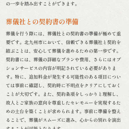
の一歩を踏み出すことができます。
北九州市での葬儀前に知っておくべき書類準備
のポイント
葬儀社との契約書の準備
事前に確認するべき書類の内容
葬儀を行う際には、葬儀社との契約書の準備が極めて重
準備に関する時間管理のコツ
要です。北九州市において、信頼できる葬儀社と契約を
家族間での役割分担の重要性
結ぶことは、安心して葬儀を進めるための第一歩です。
葬儀社のサポートを活用する方法
契約書には、葬儀の詳細なプランや費用、さらにはオプ
地域の風習を尊重した書類準備
ションサービスの内容が明記されている必要がありま
す。特に、追加料金が発生する可能性のある項目につい
手続きをスムーズに進めるための準備
ては事前に確認し、契約時に不明点をクリアにしておく
ことが大切です。また、契約条項をしっかりと理解し、
故人とご家族の意向を尊重したセレモニーを実現するた
めの土台を築くことが求められます。事前に準備を整え
ることで、葬儀がスムーズに進み、心からの別れを演出
することが可能となります。