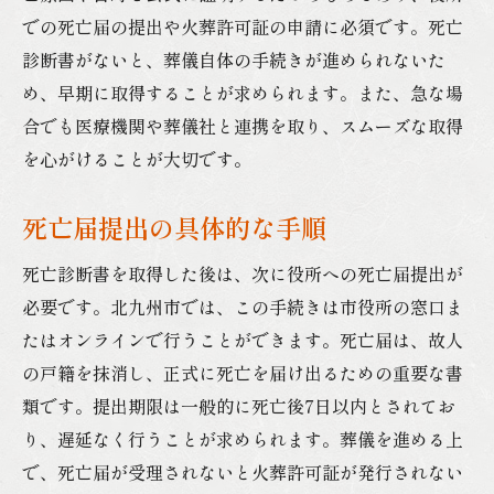
での死亡届の提出や火葬許可証の申請に必須です。死亡
葬儀社との連携方法
診断書がないと、葬儀自体の手続きが進められないた
穏やかな葬儀を迎えるための北九州市での事前
め、早期に取得することが求められます。また、急な場
準備
合でも医療機関や葬儀社と連携を取り、スムーズな取得
事前に準備すべき書類のリスト
を心がけることが大切です。
葬儀社選びのポイント
家族との綿密な打ち合わせ
死亡届提出の具体的な手順
役所への事前訪問の重要性
死亡診断書を取得した後は、次に役所への死亡届提出が
書類不備を防ぐためのポイント
必要です。北九州市では、この手続きは市役所の窓口ま
安心して葬儀を迎えるための心構え
たはオンラインで行うことができます。死亡届は、故人
北九州市での葬儀手続きの流れを徹底解説
の戸籍を抹消し、正式に死亡を届け出るための重要な書
類です。提出期限は一般的に死亡後7日以内とされてお
手続き全体の流れを把握する
り、遅延なく行うことが求められます。葬儀を進める上
各手続きの具体的なステップ
で、死亡届が受理されないと火葬許可証が発行されない
市役所での手続きの詳細