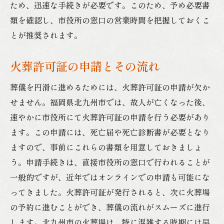
ため、迅速な手続きが必要です。このため、予め必要書
葬儀社との連絡方法
類を確認し、市役所の窓口の営業時間を把握しておくこ
書類提出時に注意すべき点
とが推奨されます。
手続き完了後のフォローアップ
葬儀をスムーズに進めるための北九州市での重
火葬許可証の申請とその流れ
要書類
葬儀を円滑に進めるためには、火葬許可証の申請が欠か
必須書類のチェックリスト
せません。福岡県北九州市では、故人が亡くなった後、
火葬・埋葬許可証の申請方法
速やかに市役所にて火葬許可証の申請を行う必要があり
死亡診断書の正しい取り扱い
ます。この申請には、死亡届や死亡診断書が必要となり
葬儀社との契約の重要性
ますので、事前にこれらの書類を用意しておきましょ
う。申請手続きは、直接市役所の窓口で行われることが
手続きのための必要な情報
一般的ですが、近年ではオンラインでの申請も可能にな
遺産の管理に関する書類
ってきました。火葬許可証が発行されると、次に火葬場
北九州市で心穏やかに葬儀を進めるための書類
の予約に進むことができ、葬儀の流れがスムーズに進行
ガイド
します。北九州市の火葬場は、特に混雑する時期には早