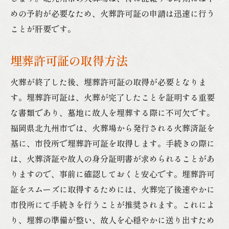
故人を偲ぶための準備
めの予約が必要なため、火葬許可証の申請は迅速に行う
書類整理の手順
ことが肝要です。
役所での対応方法
葬儀に関連するすべての手続き
埋葬許可証の取得方法
地域の風習に従った書類の準備
火葬が終了した後、埋葬許可証の取得が必要となりま
スムーズな葬儀進行のための秘訣
す。埋葬許可証は、火葬が完了したことを証明する重要
葬儀を無事に終えるための北九州市特有の書類
な書類であり、墓地に故人を埋葬する際に不可欠です。
と手続き
福岡県北九州市では、火葬場から発行される火葬済証を
地域特有の書類の取り扱い
基に、市役所で埋葬許可証を取得します。手続きの際に
は、火葬済証や故人の身分証明書が求められることがあ
手続きの際に注意すべき地域のルール
りますので、事前に確認しておくと安心です。埋葬許可
葬儀当日の手続き準備
証をスムーズに取得するためには、火葬完了後速やかに
役所からのサポートを受ける方法
市役所にて手続きを行うことが推奨されます。これによ
手続きに関する相談窓口
り、埋葬の準備が整い、故人を心穏やかに送り出すため
葬儀後の手続きの流れ