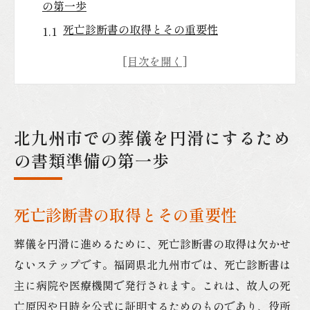
の第一歩
死亡診断書の取得とその重要性
死亡届提出の具体的な手順
火葬許可証の申請とその流れ
埋葬許可証の取得方法
葬儀社との契約書の準備
北九州市での葬儀を円滑にするため
追加書類の確認と準備
の書類準備の第一歩
地域特有の葬儀手続きと北九州市での必要書類
の確認
死亡診断書の取得とその重要性
北九州市の葬儀手続きの特徴
必要な書類一覧とその入手先
葬儀を円滑に進めるために、死亡診断書の取得は欠かせ
地域特有の手続きの概要
ないステップです。福岡県北九州市では、死亡診断書は
主に病院や医療機関で発行されます。これは、故人の死
市役所での手続き方法
亡原因や日時を公式に証明するためのものであり、役所
手続きに関する注意点