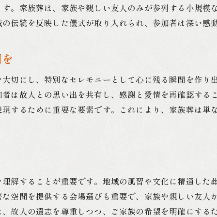
ます。家族葬は、家族や親しい友人のみが参列する小規模
セレモニーを感動的に演出するためのアイデア
域の伝統を反映した儀式が取り入れられ、参加者は深い感
北九州市での家族葬の成功事例紹介
心温まるセレモニーで故人を偲ぶ方法
間を
を大切にし、特別なセレモニーとして心に残る瞬間を作り
加者は故人との思い出を共有し、感謝と愛情を再確認する
表現するために重要な要素です。これにより、家族葬は単
ト
を理解することが重要です。地域の風習や文化に精通した
密な空間を提供する会場選びも重要で、家族や親しい友人
は、故人の遺志を尊重しつつ、ご家族の希望を明確にする