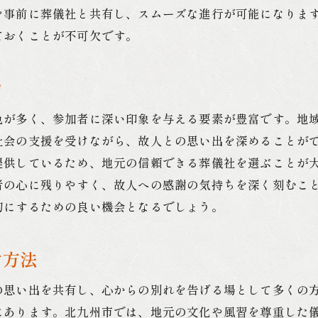
を事前に葬儀社と共有し、スムーズな進行が可能になりま
ておくことが不可欠です。
力
色が多く、参加者に深い印象を与える要素が豊富です。地
社会の支援を受けながら、故人との思い出を深めることが
提供しているため、地元の信頼できる葬儀社を選ぶことが
者の心に残りやすく、故人への感謝の気持ちを深く刻むこ
切にするための良い機会となるでしょう。
す方法
の思い出を共有し、心からの別れを告げる場として多くの
にあります。北九州市では、地元の文化や風習を尊重した