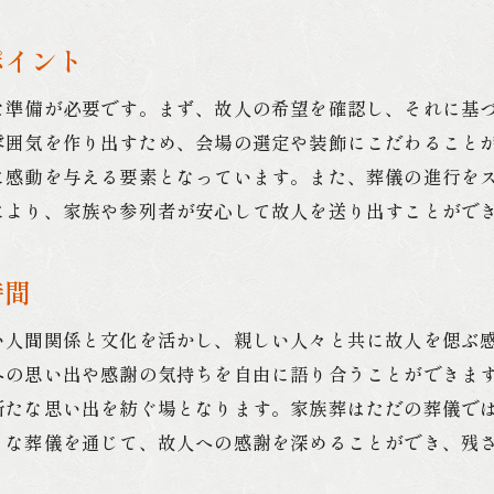
心に残る家族葬を実現するための手順
ポイント
家族葬で故人を偲ぶ北九州市での新しい旅立ち
故人を偲ぶための新しいアプローチ
な準備が必要です。まず、故人の希望を確認し、それに基
北九州市での家族葬のトレンド
雰囲気を作り出すため、会場の選定や装飾にこだわること
家族葬での新しい旅立ちの準備
に感動を与える要素となっています。また、葬儀の進行を
故人との別れを新しい形で表現する方法
により、家族や参列者が安心して故人を送り出すことがで
北九州市の家族葬での新しい演出例
時間
次世代の家族葬のあり方を考える
地域性を大切にした北九州市の家族葬の色合い
い人間関係と文化を活かし、親しい人々と共に故人を偲ぶ
地域性を反映した家族葬の魅力
への思い出や感謝の気持ちを自由に語り合うことができま
北九州市での家族葬における地域色の重要性
新たな思い出を紡ぐ場となります。家族葬はただの葬儀で
地域の文化を取り入れた家族葬の事例
うな葬儀を通じて、故人への感謝を深めることができ、残
地域性を活かした個性的な演出方法