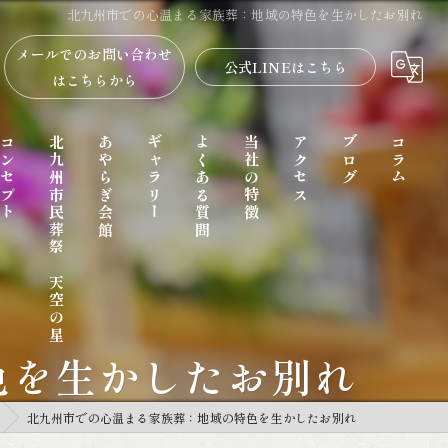
北九州市での心温まる家族葬：地域の特色を生かしたお別れ
メールでのお問い合わせ
公式LINEはこちら
はこちらから
コンセプト
北九州市民葬祭 天空の星
あやらぎ会館
ギャラリー
よくある質問
当社の特徴
アクセス
ブログ
コラム
色を生かしたお別れ
家族葬
北九州市での心温まる家族葬：地域の特色を生かしたお別れ
一日葬