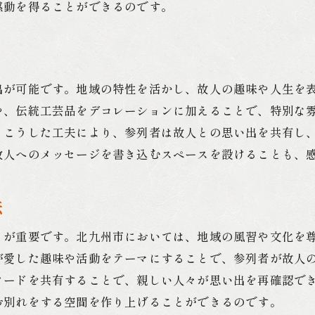
北九州市の家族葬地域文化を活かした温もりのある別
感動を得ることができるのです。
地域文化による温かみある演出
故人の個性を引き出すセレモニーの提案
地域特有の風習を取り入れる方法
出が可能です。地域の特性を活かし、故人の趣味や人生を
心温まる別れのための演出アイデア
や、伝統工芸品をデコレーションに加えることで、特別な
北九州市の文化を活かした葬儀の進め方
。こうした工夫により、参列者は故人との思い出を共有し
家族葬での地域文化の重要性
故人へのメッセージを書き込むスペースを設けることも、
北九州市の家族葬特有の演出で心に残るお別れを
法
特有の演出が生む感動的な瞬間
北九州市の伝統を活かした家族葬の演出
とが重要です。北九州市においては、地域の風習や文化を
参加者の心に残るお別れの演出方法
が愛した趣味や活動をテーマにすることで、参列者が故人
家族葬を感動的にするための秘訣
ソードを共有することで、親しい人々が思い出を再確認で
北九州市での家族葬における演出の工夫
お別れをする空間を作り上げることができるのです。