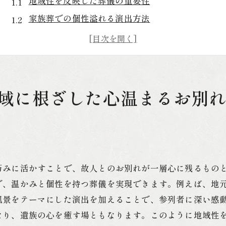
地域性を反映した葬儀の重要性
家族葬での個性溢れる演出方法
故人との思い出を大切にする方法
心温まるお別れのための準備のポイント
親しい人々と共に送る感動的な時間
北九州市での家族葬が選ばれる理由
域に根ざした心温まるお別
家族葬の魅力北九州市での特別なセレモニー
北九州市での家族葬の特色
特別なセレモニーで心に残る瞬間を
家族葬の選び方と準備のポイント
巧みに活かすことで、故人とのお別れが一層心に残るもの
地域に根ざしたセレモニーの魅力
で、温かみと個性を持つ葬儀を実現できます。例えば、地
家族葬の魅力を最大限に引き出す方法
風景をテーマにした演出を加えることで、参列者に深い感
北九州市での家族葬の成功事例
なり、遺族の心を癒す場ともなります。このように地域性