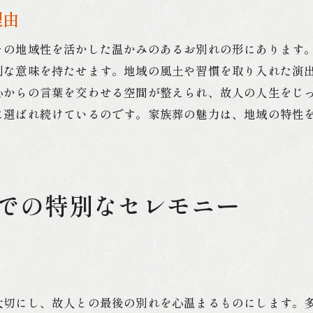
理由
北九州市での家族葬における地域特性の活用
家族葬が地域に与える影響とその意義
その地域性を活かした温かみのあるお別れの形にあります
北九州市での家族葬故人への感謝を深く刻む
別な意味を持たせます。地域の風土や習慣を取り入れた演
感謝の気持ちを伝える家族葬の方法
心からの言葉を交わせる空間が整えられ、故人の人生をじ
故人への感謝を深める演出の工夫
に選ばれ続けているのです。家族葬の魅力は、地域の特性
北九州市の家族葬で感謝を表現する手法
感謝をテーマにした家族葬の事例
家族葬で故人への感謝を伝えるための準備
での特別なセレモニー
心に残る感謝の家族葬を実現するためのポイント
家族葬で叶える北九州市での心温まるセレモニー
北九州市での心温まるセレモニーの計画
家族葬を温かいセレモニーにするための工夫
大切にし、故人との最後の別れを心温まるものにします。
心温まる家族葬を実現するための具体的手法