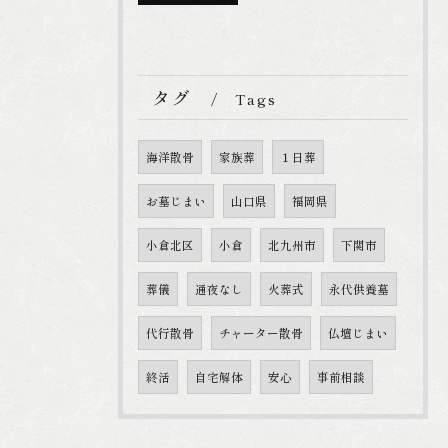
タグ
Tags
海洋散骨
家族葬
１日葬
お墓じまい
山口県
福岡県
小倉北区
小倉
北九州市
下関市
葬儀
通夜なし
火葬式
永代供養墓
代行散骨
チャーター散骨
仏壇じまい
終活
自宅解体
安心
事前相談