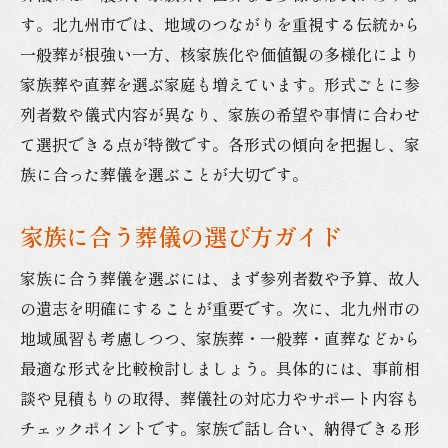
す。北九州市では、地域のつながりを重視する伝統から
葬儀費用を抑えるための具体的な工夫
一般葬が根強い一方、核家族化や価値観の多様化により
家族葬や直葬で費用を減らす方法
家族葬や直葬を選ぶ家庭も増えています。形式ごとに参
必要なサービスだけ選ぶ葬儀のコツ
列者数や儀式内容が異なり、家族の希望や事情に合わせ
北九州市の葬儀社比較で費用節約
て選択できる点が特徴です。各形式の傾向を把握し、家
無理のない葬儀費用分担のアイデア
族に合った葬儀を選ぶことが大切です。
地域のしきたりから見える葬儀の流れ
家族に合う葬儀の選び方ガイド
北九州市の葬儀しきたりと基本の流れ
通夜や告別式の進め方とポイント
家族に合う葬儀を選ぶには、まず参列者数や予算、故人
地域独自の葬儀マナーや服装とは
の遺志を明確にすることが重要です。次に、北九州市の
葬儀で重視される家族の役割とは
地域風習も考慮しつつ、家族葬・一般葬・直葬などから
最適な形式を比較検討しましょう。具体的には、事前相
香典や供花のマナーと注意事項
談や見積もりの取得、葬儀社の対応力やサポート内容も
チェックポイントです。家族で話し合い、納得できる形