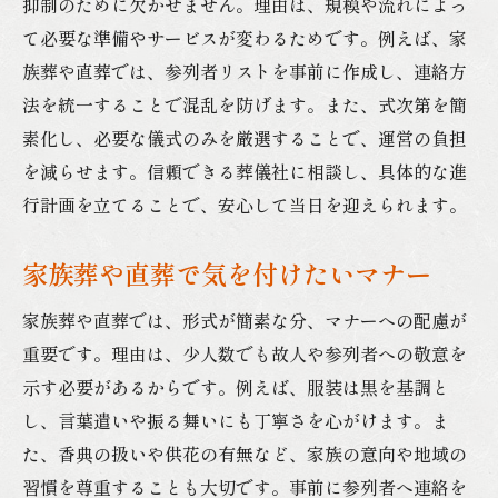
抑制のために欠かせません。理由は、規模や流れによっ
て必要な準備やサービスが変わるためです。例えば、家
族葬や直葬では、参列者リストを事前に作成し、連絡方
法を統一することで混乱を防げます。また、式次第を簡
素化し、必要な儀式のみを厳選することで、運営の負担
を減らせます。信頼できる葬儀社に相談し、具体的な進
行計画を立てることで、安心して当日を迎えられます。
家族葬や直葬で気を付けたいマナー
家族葬や直葬では、形式が簡素な分、マナーへの配慮が
重要です。理由は、少人数でも故人や参列者への敬意を
示す必要があるからです。例えば、服装は黒を基調と
し、言葉遣いや振る舞いにも丁寧さを心がけます。ま
た、香典の扱いや供花の有無など、家族の意向や地域の
習慣を尊重することも大切です。事前に参列者へ連絡を