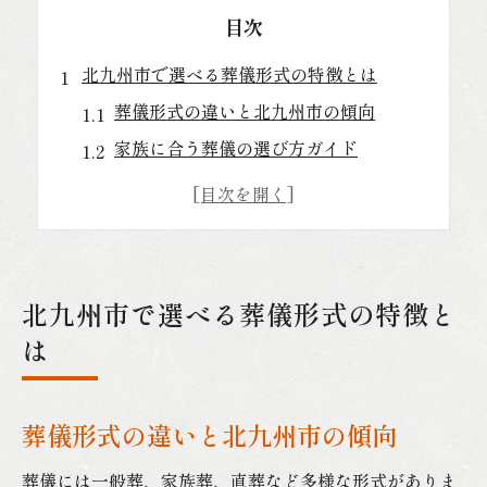
目次
北九州市で選べる葬儀形式の特徴とは
葬儀形式の違いと北九州市の傾向
家族に合う葬儀の選び方ガイド
北九州市の葬儀形式ごとの流れとは
家族葬や一般葬など形式の特徴解説
費用面から見る葬儀形式の選択基準
家族葬や直葬を検討する際の注意点
北九州市で選べる葬儀形式の特徴と
家族葬選択時の葬儀費用の把握ポイント
は
直葬のメリットとデメリットを解説
葬儀の進行や参列者数の調整方法
葬儀形式の違いと北九州市の傾向
家族葬や直葬で気を付けたいマナー
葬儀には一般葬、家族葬、直葬など多様な形式がありま
費用を抑える葬儀の工夫を紹介