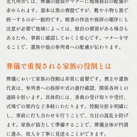
北九州市では、葬儀の服装やマナーに地域独自の配慮が
求められます。基本は黒の喪服ですが、靴や小物も黒で
統一するのが一般的です。焼香の作法や挨拶の順序にも
注意が必要で地域によっては、独自の慣習がある場合も
あるため、事前に確認しておくと安心です。マナーを守
ることで、遺族や他の参列者への配慮が伝わります。
葬儀で重視される家族の役割とは
葬儀において家族の役割は非常に重要です。喪主や遺族
代表は、参列者への挨拶や式の進行確認、関係各所との
連絡を担います。具体的には、香典の受け取りや受付、
式場での案内など多岐にわたります。役割分担を明確に
し、事前に打ち合わせを行うことで、当日の混乱を防げ
ます。家族が協力して準備することで、葬儀全体が円滑
に進み、故人を丁寧に見送ることができます。