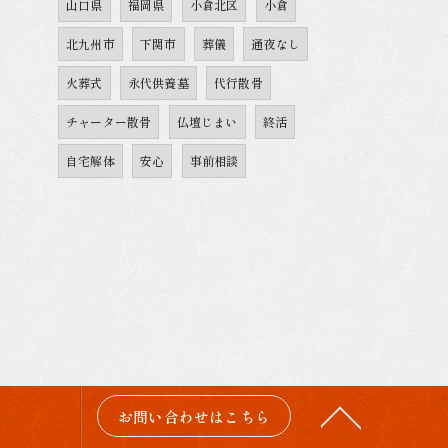
山口県
福岡県
小倉北区
小倉
北九州市
下関市
葬儀
通夜なし
火葬式
永代供養墓
代行散骨
チャーター散骨
仏壇じまい
終活
自宅解体
安心
事前相談
お問い合わせはこちら