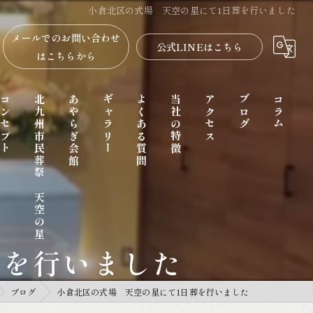
小倉北区の式場 天空の星にて1日葬を行いました
メールでのお問い合わせ
公式LINEはこちら
はこちらから
コンセプト
北九州市民葬祭 天空の星
あやらぎ会館
ギャラリー
よくある質問
当社の特徴
アクセス
ブログ
コラム
葬を行いました
家族葬
ブログ
小倉北区の式場 天空の星にて1日葬を行いました
一日葬